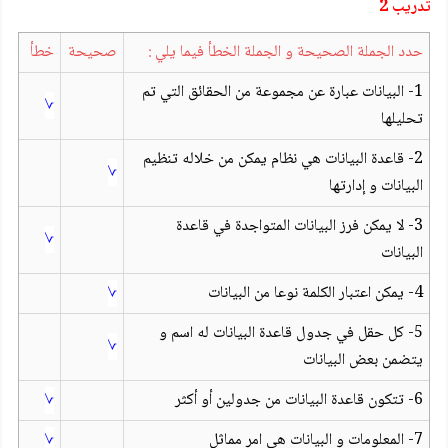
تدريب 2
حدد الجملة الصحيحة و الجملة الخطأ فيما يلي :
صحيحة
خطأ
1- البيانات عبارة عن مجموعة من الحقائق التي تم
√
تحليلها
2- قاعدة البيانات هي نظام يمكن من خلاله تنظيم
√
البيانات و إدارتها
3- لا يمكن فرز البيانات المتواجدة في قاعدة
√
البيانات
4- يمكن اعتبار الكلمة نوعا من البيانات
√
5- كل حقل في جدول قاعدة البيانات له اسم و
√
يتضمن بعض البيانات
6- تتكون قاعدة البيانات من جدولين أو أكثر
√
7- المعلومات و البيانات هي امر مماثل
√