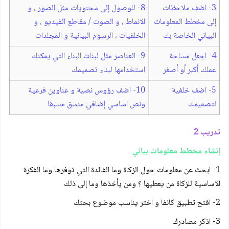
3- اضف ملاحظات
8- للوصول إلى محتويات مثل الصور ، و
إلى مخطط المعلومات
الانماط ، و الصوت / مقاطع الفيديو ، و
البياني الخاصة بك
الخلفيات ، الرسوم البيانية و المجلدات
4- اجعل مساحة
9- العناصر مثل لبنات البناء التي يمكنك
عملك أكبر أو أصغر
استخدامها لبناء تصميمك
5- اضف خلفية
10- اضف رؤوس نصية و عناوين فرعية
لتصميمك
ونص اساسي إضافي منسق مسبقا
تدريب 2
إنشاء مخطط معلومات بياني
1- ابحث عن معلومات حول الزكاة وما الفائدة التي توفرها وما الفكرة
الاساسية للزكاة من يعطيها ؟ ومن يأخذها وما إلى ذلك
2- افتح تطبيق كانفا و اختر يناسب موضوع بحثك
3- اذكر مصادرك