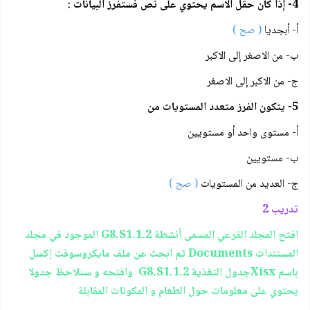
4- إذا كان حقل الاسم يحتوي على نص فستفرز البيانات :
أ- أبجديا
( صح )
ب- من الاصغر إلى الاكبر
ج- من الاكبر إلى الاصغر
5- يتكون الفرز متعدد المستويات من
أ- مستوى واحد أو مستويين
ب- مستويين
ج- العديد من المستويات
( صح )
تدريب 2
افتح المجلد الفرعي المسمى أنشطة G8.S1.1.2 الموجود في مجلد
المستندات Documents ثم ابحث عن ملف مايكروسوفت إكسل
باسم Xisxجدول التغذية G8.S1.1.2 وافتحه و سنلاحظ جدولا
يحتوي على معلومات حول الطعام و المكونات المقابلة