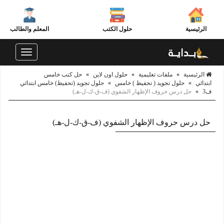
الرئيسية
حلول الكتب
المعلم والطالب
Toggle
navigation
الرئيسية
»
ملفات تعليمية
»
حلول اون لاين
»
حل كتب خامس
ابتدائي
»
حلول تجويد ( تحفيظ ) خامس
»
حلول تجويد (تحفيظ) خامس ابتدائي
ف3
»
حل درس حروف الإظهار الشفوي (ف-ق-ك-ل-هـ)
حل درس حروف الإظهار الشفوي (ف-ق-ك-ل-هـ)