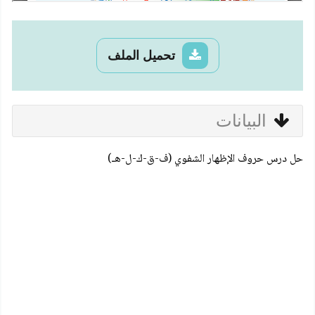
تحميل الملف
البيانات
حل درس حروف الإظهار الشفوي (ف-ق-ك-ل-هـ)