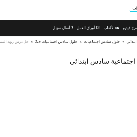
لب
ح فيديو
الألعاب
أوراق العمل
أسال سؤال
تدائي
»
حلول سادس اجتماعيات
»
حلول سادس اجتماعيات ف2
»
حل درس رؤية المملكة 2030 دراسات اجتماعية ساد