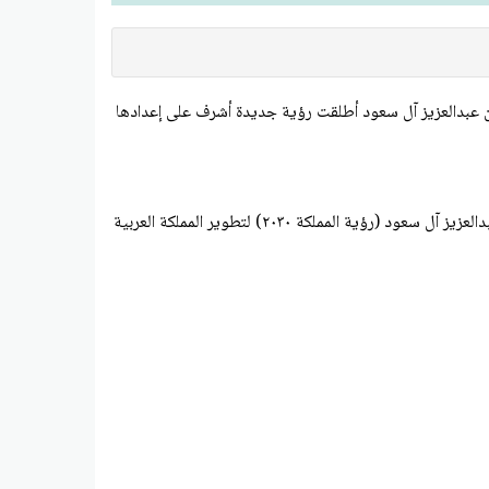
 بن عبدالعزيز آل سعود أطلقت رؤية جديدة أشرف على إعدادها
هي خطة مستقبلية للطموحات والأهداف التي نريد تحقيقها. وفي عام 1437 هـ ( 2014 م) أطلق خادم الحرمين الشريفين الملك سلمان بن عبدالعزيز آل سعود (رؤية المملكة ۲۰۳۰) لتطوير المملكة العربية