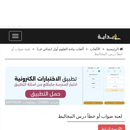
Toggle
navigation
الرئيسية
»
الألعاب
»
ألعاب مادة العلوم أول ابتدائي ف2
»
لعبة صواب أو
خطأ درس المخاليط
نقرات: 203805 / مشاهدات: 284709208
لعبة صواب أو خطأ درس المخاليط
نسخ الرابط