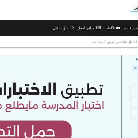
لب
ح فيديو
الألعاب
أوراق العمل
أسال سؤال
 اختبار تنافسي درس المخاليط