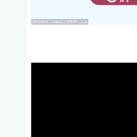
نقرات: 203785 / مشاهدات: 284706819