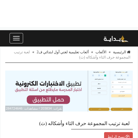
Toggle
navigation
الرئيسية
»
الألعاب
»
ألعاب تعليمية لغتي أول ابتدائي ف2
»
لعبة ترتيب
المجموعة حرف الثاء وأشكاله (ث)
نقرات: 203834 / مشاهدات: 284724646
لعبة ترتيب المجموعة حرف الثاء وأشكاله (ث)
نسخ الرابط