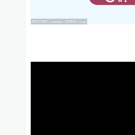
نقرات: 203810 / مشاهدات: 284712387