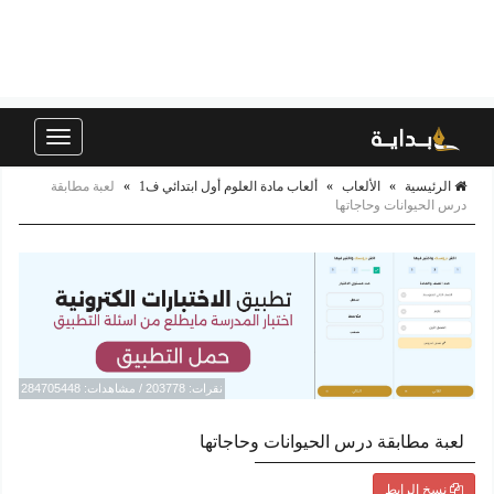
Toggle
navigation
الرئيسية
»
الألعاب
»
ألعاب مادة العلوم أول ابتدائي ف1
»
لعبة مطابقة
درس الحيوانات وحاجاتها
نقرات: 203778 / مشاهدات: 284705448
لعبة مطابقة درس الحيوانات وحاجاتها
نسخ الرابط