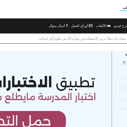
لب
ح فيديو
الألعاب
أوراق العمل
أسال سؤال
 صواب أو خطأ درس الاستفادة من موارد الأرض علوم أول ابتدائي