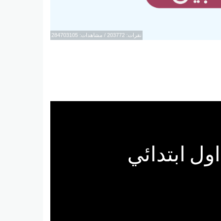
نقرات: 203772 / مشاهدات: 284703105