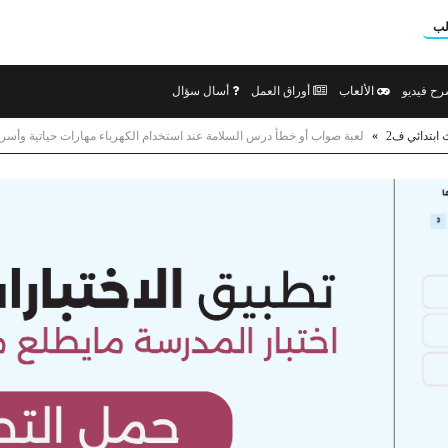
لب
ح فيديو
الألعاب
أوراق العمل
أسال سؤال
 ابتدائي ف2
»
لعبة صواب أو خطأ درس السلامة عند استخدام الكهرباء مهارات حياتية وأسرية