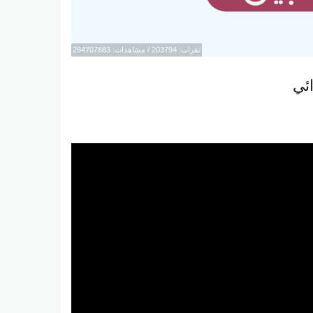
نقرات: 203794 / مشاهدات: 284707883
ئي