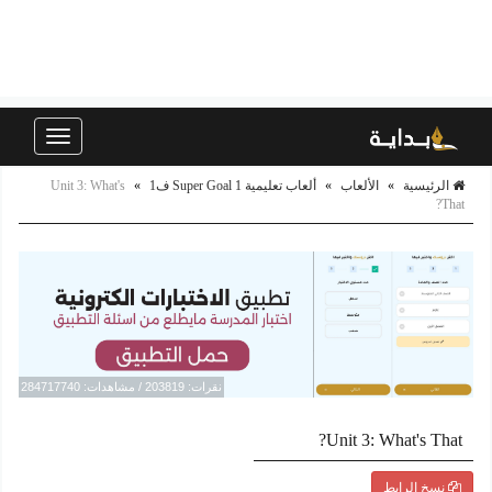
Toggle
navigation
الرئيسية
»
الألعاب
»
ألعاب تعليمية Super Goal 1 ف1
»
Unit 3: What's
That?
نقرات: 203819 / مشاهدات: 284717740
Unit 3: What's That?
نسخ الرابط