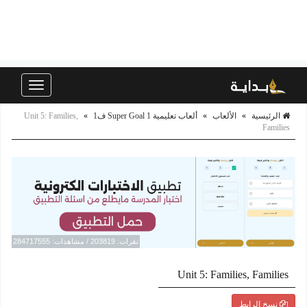
Toggle
navigation
الرئيسية
»
الألعاب
»
ألعاب تعليمية Super Goal 1 ف1
»
Unit 5: Families,
Families
نقرات: 203819 / مشاهدات: 284717555
Unit 5: Families, Families
نسخ الرابط