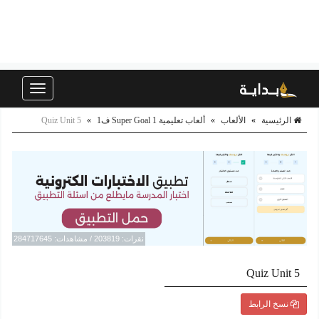
Toggle
navigation
الرئيسية
»
الألعاب
»
ألعاب تعليمية Super Goal 1 ف1
»
Quiz Unit 5
نقرات: 203819 / مشاهدات: 284717645
Quiz Unit 5
نسخ الرابط