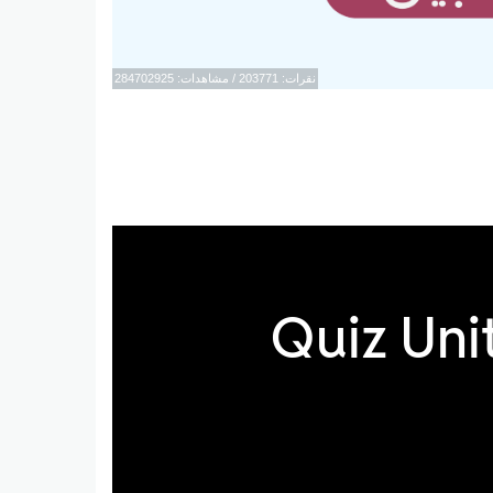
نقرات: 203771 / مشاهدات: 284702925