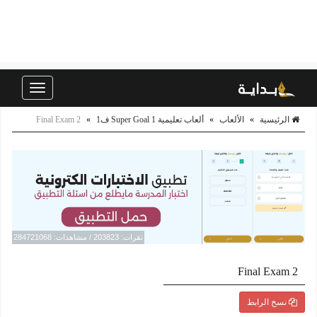
Toggle
navigation
الرئيسية
»
الألعاب
»
ألعاب تعليمية Super Goal 1 ف1
»
Final Exam 2
نقرات: 203823 / مشاهدات: 284721068
Final Exam 2
نسخ الرابط