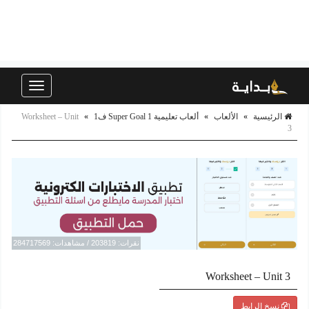
Toggle
navigation
الرئيسية
»
الألعاب
»
ألعاب تعليمية Super Goal 1 ف1
»
Worksheet – Unit
3
نقرات: 203819 / مشاهدات: 284717569
Worksheet – Unit 3
نسخ الرابط