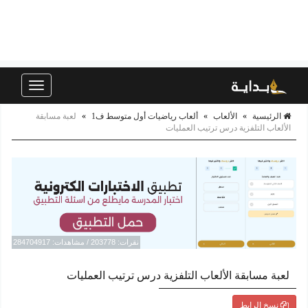
Toggle
navigation
الرئيسية
»
الألعاب
»
ألعاب رياضيات أول متوسط ف1
»
لعبة مسابقة
الألعاب التلفزية درس ترتيب العمليات
نقرات: 203778 / مشاهدات: 284704917
لعبة مسابقة الألعاب التلفزية درس ترتيب العمليات
نسخ الرابط