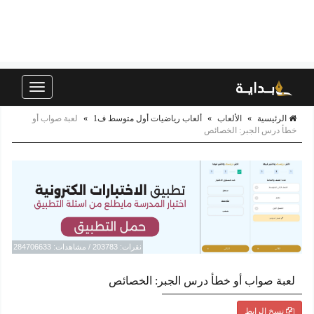
Toggle
navigation
الرئيسية
»
الألعاب
»
ألعاب رياضيات أول متوسط ف1
»
لعبة صواب أو
خطأ درس الجبر: الخصائص
نقرات: 203783 / مشاهدات: 284706633
لعبة صواب أو خطأ درس الجبر: الخصائص
نسخ الرابط