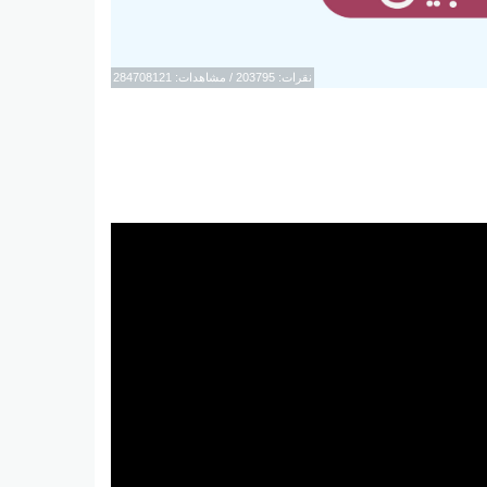
نقرات: 203795 / مشاهدات: 284708121