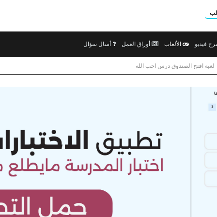
لب
ح فيديو
الألعاب
أوراق العمل
أسال سؤال
لعبة افتح الصندوق درس احب الله