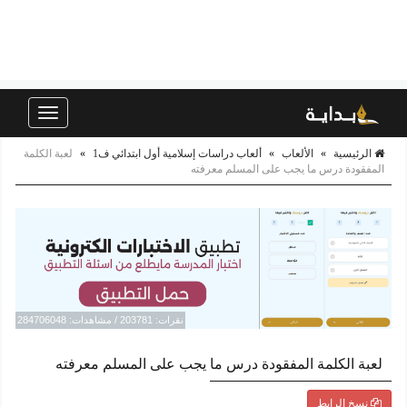
Toggle
navigation
الرئيسية
»
الألعاب
»
ألعاب دراسات إسلامية أول ابتدائي ف1
»
لعبة الكلمة
المفقودة درس ما يجب على المسلم معرفته
نقرات: 203781 / مشاهدات: 284706048
لعبة الكلمة المفقودة درس ما يجب على المسلم معرفته
نسخ الرابط