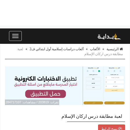
Toggle
navigation
الرئيسية
»
الألعاب
»
ألعاب دراسات إسلامية أول ابتدائي ف2
»
لعبة
مطابقة درس اركان الإسلام
نقرات: 203819 / مشاهدات: 284717107
لعبة مطابقة درس اركان الإسلام
نسخ الرابط