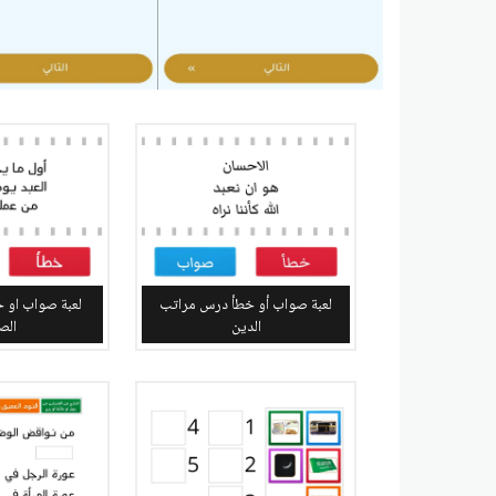
لعبة صواب أو خطأ درس مراتب
لعبة صواب او 
الدين
الص