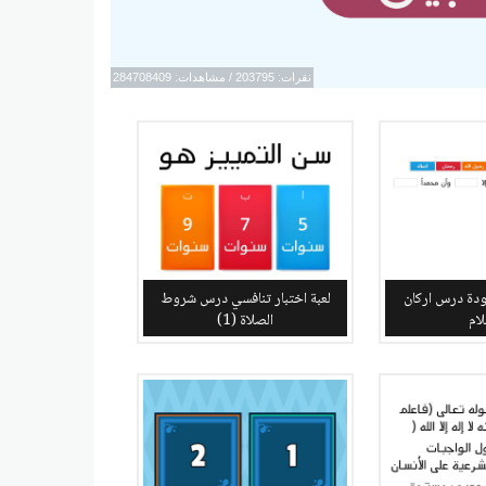
نقرات: 203795 / مشاهدات: 284708409
قودة درس اركان
لعبة اختبار تنافسي درس شروط
لام
الصلاة (1)