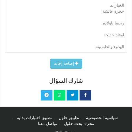
الخيارات:
حجرة عائشة
رحيما باولاده
لوفاة خديجة
الهدوء والطمانينة
إضافة إجابة
شارك السؤال
سياسية الخصوصية
-
تطبيق حلول
-
تطبيق اختبارات بداية
-
محرك بحث حلول
-
تواصل معنا