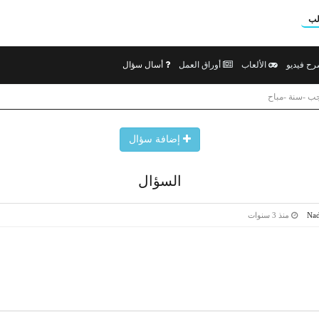
لب
ح فيديو
الألعاب
أوراق العمل
أسال سؤال
جب -سنة -مباح
إضافة سؤال
السؤال
Nad
منذ 3 سنوات