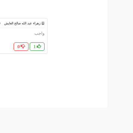
زهراء عبد الله صالح العايش
واجب
0
1