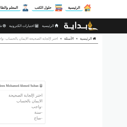
الرئيسية
حلول الكتب
المعلم والطا
الرئيسية
اختبارات الكترونية
شر
الرئيسية
»
الأسئلة
»
اختر اإلجابة الصحيحة الايمان بالحساب -وا
een Mohamed Ahmed Sultan
اختر اإلجابة الصحيحة
الايمان بالحساب
-واجب
-سنة
-مباح