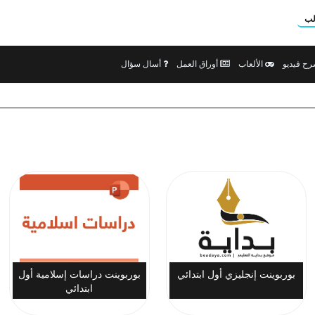
لب
ح فيديو
الألعاب
أوراق العمل
أسال سؤال
بوربوينت إنجليزي أول ابتدائي
بوربوينت دراسات إسلامية أول
ابتدائي