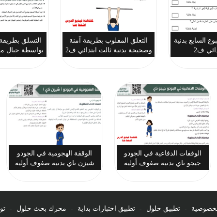
ع السابع بدنية
التعلق المقلوب بطريقة آمنة
التسلق بطريقة
دائي ف2
وصحيحة بدنية ثالث ابتدائي ف2
بواسطة حبال معل
ابتدائ
الوقفات الدفاعية في الجودو
الوقفة الهجومية في الجودو
جيجو تاي بدنية صفوف أولية
شيزن تاي بدنية صفوف أولية
لخصوصية
-
تطبيق حلول
-
تطبيق اختبارات بداية
-
محرك بحث حلول
-
تو