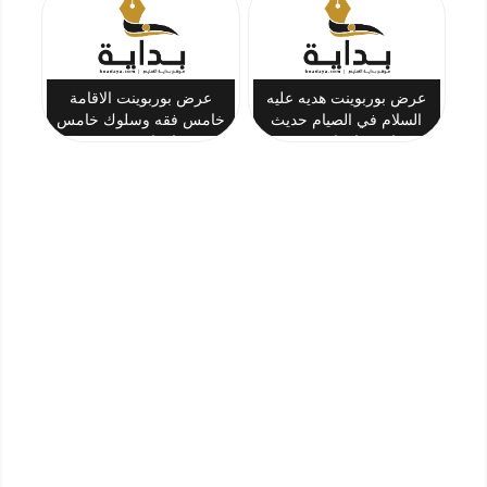
عرض بوربوينت هديه عليه
عرض بوربوينت الاقامة
السلام في الصيام حديث
خامس فقه وسلوك خامس
خامس ابتدائي ف1
ابتدائي ف1