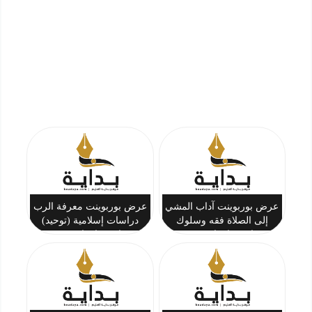
عرض بوربوينت آداب المشي
عرض بوربوينت معرفة الرب
إلى الصلاة فقه وسلوك
دراسات إسلامية (توحيد)
خامس ابتدائي ف1
خامس ابتدائي ف1