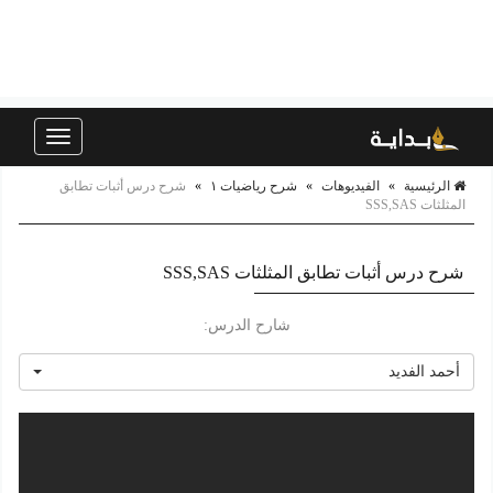
Toggle
navigation
الرئيسية
»
الفيديوهات
»
شرح رياضيات ١
»
شرح درس أثبات تطابق
المثلثات SSS,SAS
شرح درس أثبات تطابق المثلثات SSS,SAS
شارح الدرس:
أحمد الفديد