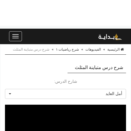
Toggle
navigation
الرئيسية
»
الفيديوهات
»
شرح رياضيات ١
»
شرح درس متباينة المثلث
شرح درس متباينة المثلث
شارح الدرس:
أمل العايد