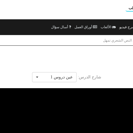
لب
ح فيديو
الألعاب
أوراق العمل
أسال سؤال
لنص الشعري تمهل
شارح الدرس:
عين دروس 1