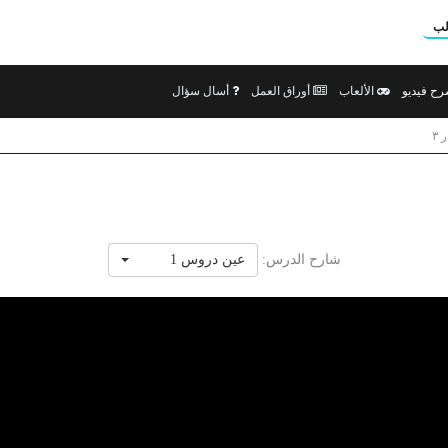
لب
ح فيديو
الألعاب
أوراق العمل
أسال سؤال
 ٣
شارح الدرس:
عين دروس 1