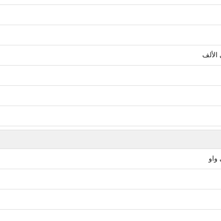
الألف
واو