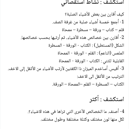
استكشف : نشاط استقصائي
كيف أقارن بين بعض الأشياء الصلبة؟
1- أجمع خمسة أشياء صلبة من غرفة الصف.
قلم – كتاب – ورقة – مسطرة – ممحاة
2- أقارن. بين خصائص هذه الأشياء، ثم أرتبها بحسب خصائصها.
الشكل (المستطيل) : الكتاب - الورقة - المسطرة
الملمس (الناعم) : القلم - الورقة - الممحاة
القابلية للثني : الكتاب - الورقة - الممحاة
3- أقيس. أساخدم الميزان ذا الكفتين لأرتب الأشياء من الأثقل إلى الاخف.
الترتيب من الأثقل الى الاخف:
الكتاب – المسطرة – القلم –الممحاة – الورقة.
استكشف : أكثر
4- أصنف. ما الخصائص الأخرى التي تراها في هذه الاشياء؟.
لكل منها لون مختلف وكتلة مختلفة وطول مختلف.