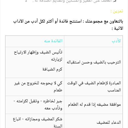
العطف على الفقير والمسكين وتقديم الصدقة له . لا
تمرين :
بالتعاون مع مجموعتك : استنتج فائدة أو أكثر لكل أدب من الآداب
الآتية :
الأدب
الفائدة منه
تأنيس الضيف وإظهار الارتياح
لزيارته
الترحيب بالضيف وحسن استقباله
كرم الضيافة
المبادرة لإطعام الضيف في الوقت
كي لا يحوجه للخروج من غير
المناسب
طعام
جبر لخاطره - وتقبل لكرامته -
موافقة مضيفه إذا قدم له الطعام
وتأدب معه
شكر المضيف ومجازاته - اتباع
الدعاء للمضيف
السنة