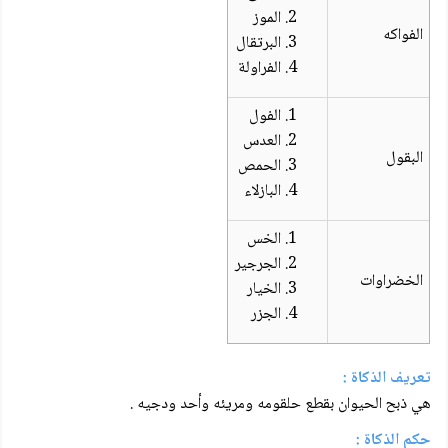
الموز
الفواكه
البرتقال
الفراولة
الفول
العدس
البقول
الحمص
البازلاء
الخس
الجرجير
الخضراوات
الخيار
الجزر
تعريف الذكاة :
هي ذبح الحيوان بقطع حلقومه ومريئه وأحد ودجيه .
حكم الذكاة :