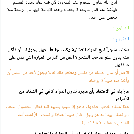
أباح الله تناول المحرم عند الضرورة لأن فيه بقاء لحياة المسلم
فيأخذ منه قدر حاجته لا يتعداه وهذه الإباحة فيها من الرحمة مالا
يخفى على أحد .
التداوي :
التقويم :
دخلت متجراً لبيع المواد الغذائية وكنت جائعاً ، فهل يجوز لك أن تأكل
منه بدون علم صاحب المتجر ؟ انقل من الدرس العبارة التي تدل على
ما تقول .
الأصل أن مال المسلم من ملبس ومطعم ملك له لا يجوز لأحد من الناس أن
يأخذ منه شيئاً لا يرضاه .
مارأيك في الاعتقاد بأن مجرد تناول الدواء كافي في الشفاء من
الأمراض .
هذا اعتقاد خاطئ فالدواء ماهو إلا سبب يسببه الله تعالى لحصول الشفاء
، والشفاء بيد الله عز وجل . قال عليه الصلاة والسلام : (( اشف أنت
الشافي لا شفاء إلا شفائك ))
علل : يجوز استعمال المخدرات في العمليات الجراحية .