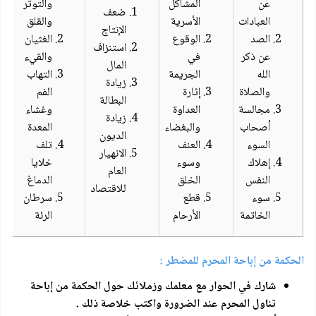
عن
المشاكل
والتوتر
ضعف
العبادات
الأسرية
والقلق
الإنتاج
الصد
الوقوع
الغثيان
استنزاف
عن ذكر
في
والقيء
المال
الله
الجريمة
التهاب
زيادة
والصلاة
إثارة
الفم
البطالة
مجالسة
العداوة
وغشاء
زيادة
أصحاب
والبغضاء
المعدة
الديون
السوء
العنف
تلف
الانهيار
إهلاك
وسوء
خلايا
العام
النفس
الخلق
الدماغ
للاقتصاد
سوء
قطع
سرطان
الخاتمة
الأرحام
الرئة
الحكمة من إباحة المحرم للمضطر :
شارك في الحوار مع معلمك وزملائك حول الحكمة من إباحة
تناول المحرم عند الضرورة واكتب خلاصة ذلك .