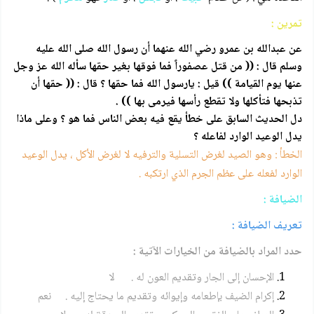
تمرين :
عن عبدالله بن عمرو رضي الله عنهما أن رسول الله صلى الله عليه
وسلم قال : (( من قتل عصفوراً فما فوقها بغير حقها سأله الله عز وجل
عنها يوم القيامة )) قيل : يارسول الله فما حقها ؟ قال : (( حقها أن
تذبحها فتأكلها ولا تقطع رأسها فيرمى بها )) .
دل الحديث السابق على خطأ يقع فيه بعض الناس فما هو ؟ وعلى ماذا
يدل الوعيد الوارد لفاعله ؟
الخطأ : وهو الصيد لغرض التسلية والترفيه لا لغرض الأكل ، يدل الوعيد
الوارد لفعله على عظم الجرم الذي ارتكبه .
الضيافة :
تعريف الضيافة :
حدد المراد بالضيافة من الخيارات الآتية :
الإحسان إلى الجار وتقديم العون له . لا
إكرام الضيف بإطعامه وإيوائه وتقديم ما يحتاج إليه . نعم