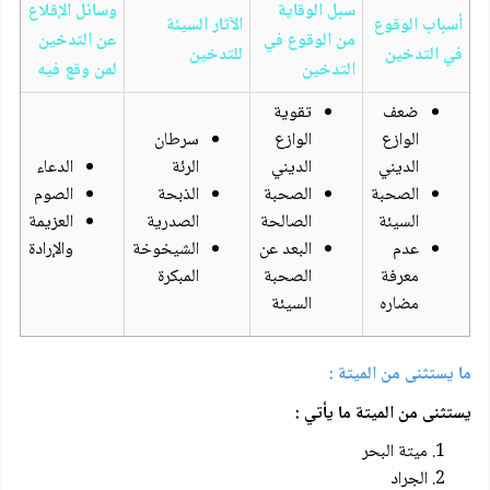
سبل الوقاية
وسائل الإقلاع
أسباب الوقوع
الآثار السيئة
من الوقوع في
عن التدخين
في التدخين
للتدخين
التدخين
لمن وقع فيه
ضعف
تقوية
الوازع
الوازع
سرطان
الديني
الديني
الرئة
الدعاء
الصحبة
الصحبة
الذبحة
الصوم
السيئة
الصالحة
الصدرية
العزيمة
عدم
البعد عن
الشيخوخة
والإرادة
معرفة
الصحبة
المبكرة
مضاره
السيئة
ما يستثنى من الميتة :
يستثنى من الميتة ما يأتي :
ميتة البحر
الجراد