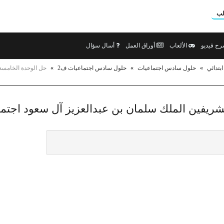
لب
ح فيديو
الألعاب
أوراق العمل
أسال سؤال
تدائي
»
حلول سادس اجتماعيات
»
حلول سادس اجتماعيات ف2
»
حل الوحدة الخامسة
شريفين الملك سلمان بن عبدالعزيز آل سعود اجتم