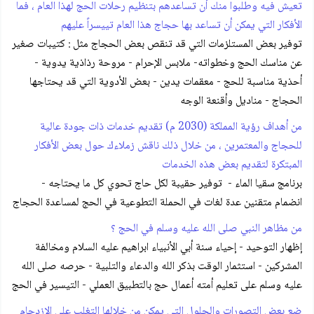
تعيش فيه وطلبوا منك أن تساعدهم بتنظيم رحلات الحج لهذا العام ، فما
الأفكار التي يمكن أن تساعد بها حجاج هذا العام تييسراً عليهم
توفير بعض المستلزمات التي قد تنقص بعض الحجاج مثل : كتيبات صغير
عن مناسك الحج وخطواته- ملابس الإحرام - مروحة رذاذية يدوية -
أحذية مناسبة للحج - معقمات يدين - بعض الأدوية التي قد يحتاجها
الحجاج - مناديل وأقنعة الوجه
من أهداف رؤية المملكة (2030 م) تقديم خدمات ذات جودة عالية
للحجاج والمعتمرين ، من خلال ذلك ناقش زملاءك حول بعض الأفكار
المبتكرة لتقديم بعض هذه الخدمات
برنامج سقيا الماء - توفير حقيبة لكل حاج تحوي كل ما يحتاجه -
انضمام متقنين عدة لغات في الحملة التطوعية في الحج لمساعدة الحجاج
من مظاهر النبي صلى الله عليه وسلم في الحج ؟
إظهار التوحيد - إحياء سنة أبي الأنبياء ابراهيم عليه السلام ومخالفة
المشركين - استثمار الوقت بذكر الله والدعاء والتلبية - حرصه صلى الله
عليه وسلم على تعليم أمته أعمال حج بالتطبيق العملي - التيسير في الحج
ضع بعض التصورات والحلول التي يمكن من خلالها التغلب على الإزدحام