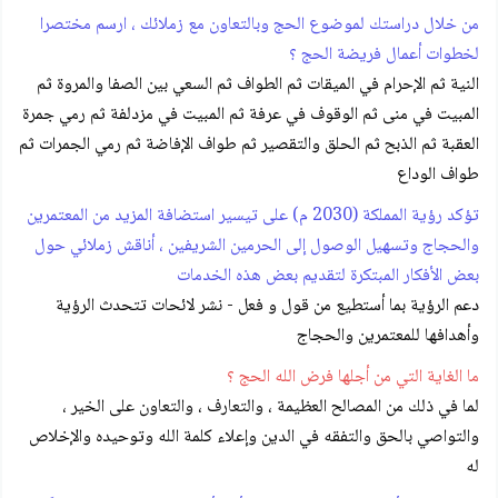
من خلال دراستك لموضوع الحج وبالتعاون مع زملائك ، ارسم مختصرا
لخطوات أعمال فريضة الحج ؟
النية ثم الإحرام في الميقات ثم الطواف ثم السعي بين الصفا والمروة ثم
المبيت في منى ثم الوقوف في عرفة ثم المبيت في مزدلفة ثم رمي جمرة
العقبة ثم الذبح ثم الحلق والتقصير ثم طواف الإفاضة ثم رمي الجمرات ثم
طواف الوداع
تؤكد رؤية المملكة (2030 م) على تيسير استضافة المزيد من المعتمرين
والحجاج وتسهيل الوصول إلى الحرمين الشريفين ، أناقش زملائي حول
بعض الأفكار المبتكرة لتقديم بعض هذه الخدمات
دعم الرؤية بما أستطيع من قول و فعل - نشر لائحات تتحدث الرؤية
وأهدافها للمعتمرين والحجاج
ما الغاية التي من أجلها فرض الله الحج ؟
لما في ذلك من المصالح العظيمة ، والتعارف ، والتعاون على الخير ،
والتواصي بالحق والتفقه في الدين وإعلاء كلمة الله وتوحيده والإخلاص
له