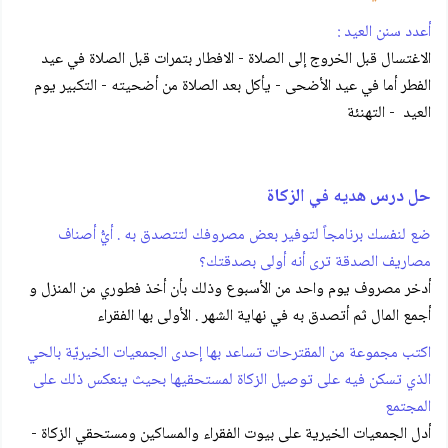
أعدد سنن العيد :
الاغتسال قبل الخروج إلى الصلاة - الافطار بتمرات قبل الصلاة في عيد
الفطر أما في عيد الأضحى - يأكل بعد الصلاة من أضحيته - التكبير يوم
العيد - التهنئة
حل درس هديه في الزكاة
ضع لنفسك برنامجاً لتوفير بعض مصروفك لتتصدق به . أيُّ أصناف
مصاريف الصدقة ترى أنه أولى بصدقتك؟
أدخر مصروف يوم واحد من الأسبوع وذلك بأن أخذ فطوري من المنزل و
أجمع المال ثم أتصدق به في نهاية الشهر . الأولى بها الفقراء
اكتب مجموعة من المقترحات تساعد بها إحدى الجمعيات الخيريّة بالحي
الذي تسكن فيه على توصيل الزكاة لمستحقيها بحيث ينعكس ذلك على
المجتمع
أدل الجمعيات الخيرية على بيوت الفقراء والمساكين ومستحقي الزكاة -