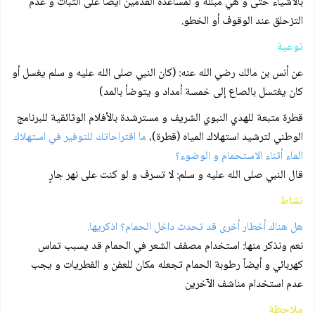
بالأشياء حتى و هي مبللة و لمساعدة القدمين أيضاً على الثبات و عدم
التزحلق عند الوقوف أو الخطو.
توعية
عن أنس بن مالك رضي الله عنه: (كان النبي صلى الله عليه و سلم يغسل أو
كان يغتسل بالصاع إلى خمسة أمداد و يتوضأ بالمد)
قطرة متبعة للهدي النبوي الشريف و مسترشدة بالأفلام الوثائقية للبرنامج
الوطني لترشيد استهلاك المياه (قطرة)،
ما اقتراحاتك للتوفير في استهلاك
الماء أثناء الاستحمام و الوضوء؟
قال النبي صلى الله عليه و سلم: لا تسرف و لو كنت على نهر جارٍ
نشاط
هل هناك أخطار أخرى قد تحدث داخل الحمام؟ اذكريها.
نعم ونذكر منها: استخدام مصفف الشعر في الحمام قد يسبب تماس
كهربائي و أيضاً رطوبة الحمام تجعله مكان للعفن و الفطريات و يجب
عدم استخدام مناشف الآخرين
ملاحظة