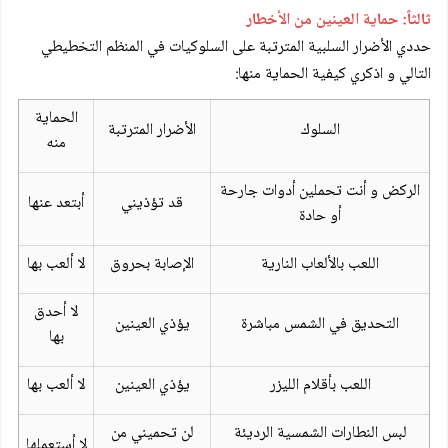
ثالثاً: حماية العينين من الأخطار
حددي الأضرار السلبية المترتبة على السلوكيات في المنظم التخطيطي
التالي و اذكري كيفية الحماية منها:
الحماية
السلوك
الأضرار المترتبة
منه
الركض و أنت تحملين أدوات جارحة
قد تؤذيني
أبتعد عنها
أو حادة
اللعب بالألعاب النارية
الإصابة بحروق
لا ألعب بها
لا أحدق
التحديق في الشمس مباشرة
يؤذي العينين
بها
اللعب بأقلام الليزر
يؤذي العينين
لا ألعب بها
لبس النطارات الشمسية الرديئة
لن تحميني من
لا أستعملها